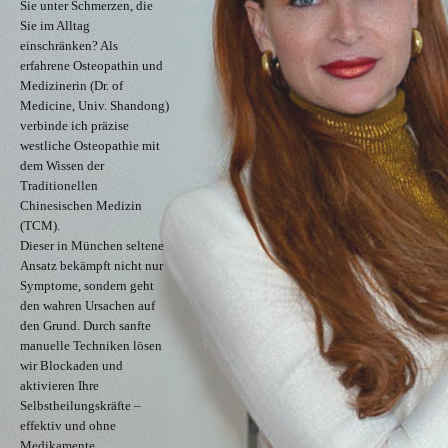
Sie unter Schmerzen, die
Sie im Alltag
einschränken? Als
erfahrene Osteopathin und
Medizinerin (Dr. of
Medicine, Univ. Shandong)
verbinde ich präzise
westliche Osteopathie mit
dem Wissen der
Traditionellen
Chinesischen Medizin
(TCM).
Dieser in München seltene
Ansatz bekämpft nicht nur
Symptome, sondern geht
den wahren Ursachen auf
den Grund. Durch sanfte
manuelle Techniken lösen
wir Blockaden und
aktivieren Ihre
Selbstheilungskräfte –
effektiv und ohne
Medikamente.