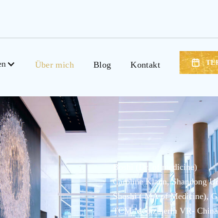
en
TE
Über mich
Blog
Kontakt
Boshi (Dr. of medicine)
Caroline Klann, Shandong Uni
Shoshi ( MA of Medicine), G
TCM Medizinerin VR- China