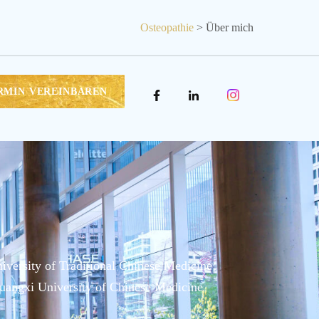
Osteopathie
> Über mich
RMIN VEREINBAREN
versity of Traditional Chinese Medicine
uangxi University of Chinese Medicine