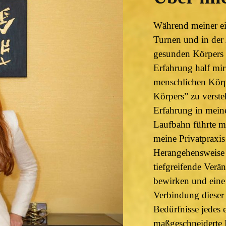
Während meiner eig
Turnen und in der 
gesunden Körpers 
Erfahrung half mir 
menschlichen Körp
Körpers” zu verste
Erfahrung in meine
Laufbahn führte mi
meine Privatpraxis 
Herangehensweise d
tiefgreifende Verä
bewirken und eine
Verbindung dieser 
Bedürfnisse jedes 
maßgeschneiderte 