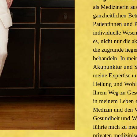
als Medizinerin au
ganzheitlichen Be
Patientinnen und P
individuelle Wesen
es, nicht nur die 
die zugrunde lieg
behandeln. In mein
Akupunktur und Sc
meine Expertise un
Heilung und Wohlbe
Ihrem Weg zu Gesun
in meinem Leben en
Medizin und den 
Gesundheit und Wo
führte mich zu me
privaten medizinis