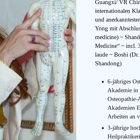
Guangxi/ VR China 
internationalen Kl
und anerkanntesten
Yong mit Abschlus
medicine) ~ Shand
Medicine“ ~ incl.
laude ~ Boshi (Dr.
Shandong)
6-jähriges Os
Akademie in 
Osteopathie-A
Akademien Eu
Arbeiten an 
3-jährige hoc
Heilpraktiker