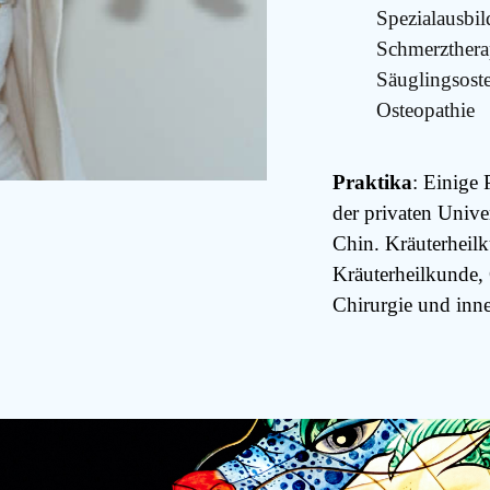
Spezialausbil
Schmerzthera
Säuglingsost
Osteopathie
Praktika
: Einige 
der privaten Unive
Chin. Kräuterheil
Kräuterheilkunde,
Chirurgie und inn